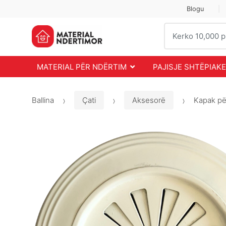
Skip
Skip
Blogu
to
to
Search
navigation
content
for:
MATERIAL PËR NDËRTIM
PAJISJE SHTËPIAKE
Ballina
Çati
Aksesorë
Kapak për