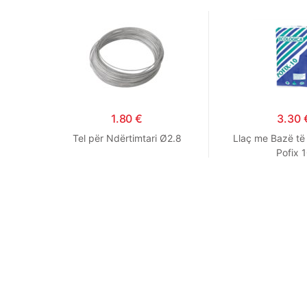
1.80
€
3.30
Tel për Ndërtimtari Ø2.8
Llaç me Bazë të
Pofix 