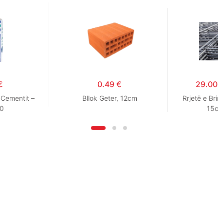
€
0.49
€
29.0
 Cementit –
Bllok Geter, 12cm
Rrjetë e B
10
15