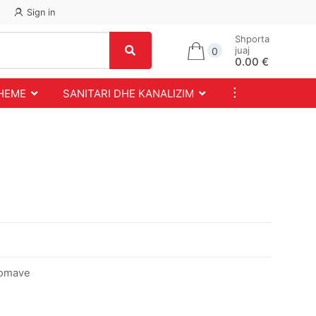
Sign in
Shporta
juaj
0
0.00 €
...
SHEME
SANITARI DHE KANALIZIM
dhomave