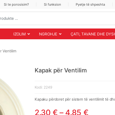
Si te porosisim?
Si funksion
Pyetje të shpeshta
IZOLIM
NGROHJE
ÇATI, TAVANE DHE DY
 Ventilim
Kapak për Ventilim
Kodi:
2249
Kapaku përdoret për sistem të ventilimit të 
2.30
€
–
4.85
€