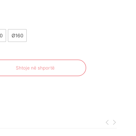
0
Ø160
Shtoje në shportë