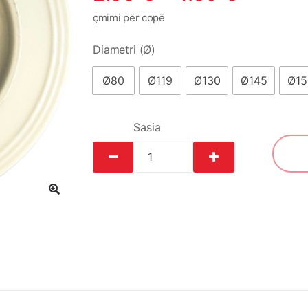
çmimi për copë
Diametri (Ø)
Ø80
Ø119
Ø130
Ø145
Ø15
Sasia