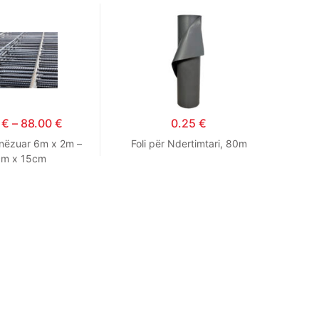
0
€
–
88.00
€
0.25
€
rinëzuar 6m x 2m –
Foli për Ndertimtari, 80m
Dr
cm x 15cm