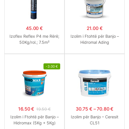
45.00
€
21.00
€
Izoflex Reflex P4 me Rërë;
Izolim i Ftohtë për Banjo –
50Kg/rol.; 7.5m²
Hidromal Ading
-
3.00
€
16.50
€
30.75
€
–
70.80
€
19.50
€
Izolim i Ftohtë për Banjo –
Izolim për Banjo – Ceresit
Hidromax (5Kg + 5Kg)
CL51