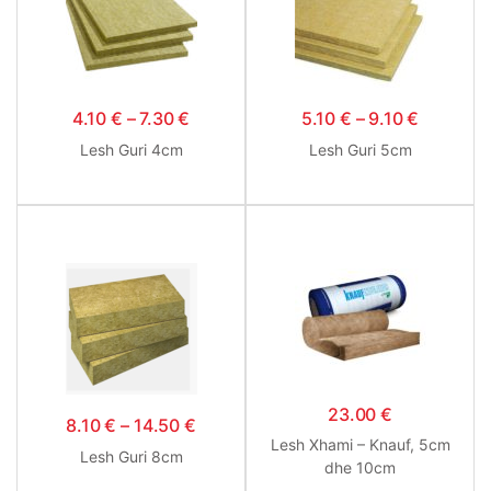
4.10
€
–
7.30
€
5.10
€
–
9.10
€
Lesh Guri 4cm
Lesh Guri 5cm
23.00
€
8.10
€
–
14.50
€
Lesh Xhami – Knauf, 5cm
Lesh Guri 8cm
dhe 10cm