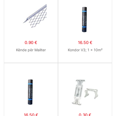
0.90
€
16.50
€
Kënde për Mallter
Kondor V3; 1 x 10m²
16.50
€
0.30
€