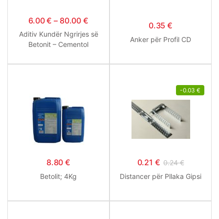
6.00
€
–
80.00
€
0.35
€
Aditiv Kundër Ngrirjes së
Anker për Profil CD
Betonit – Cementol
-
0.03
€
8.80
€
0.21
€
0.24
€
Betolit; 4Kg
Distancer për Pllaka Gipsi