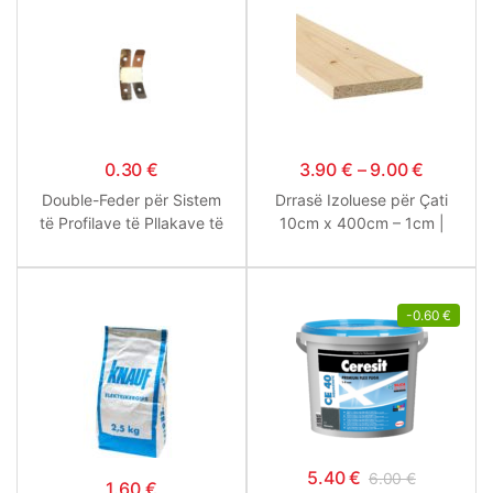
0.30
€
3.90
€
–
9.00
€
Double-Feder për Sistem
Drrasë Izoluese për Çati
të Profilave të Pllakave të
10cm x 400cm – 1cm |
Gipsit
1.3cm | 1.6cm
-
0.60
€
5.40
€
6.00
€
1.60
€