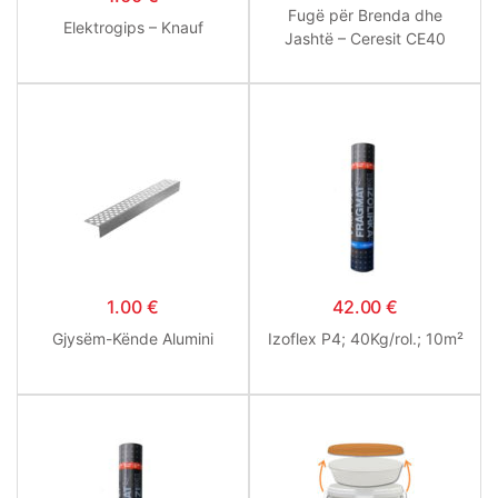
Fugë për Brenda dhe
Elektrogips – Knauf
Jashtë – Ceresit CE40
1.00
€
42.00
€
Gjysëm-Kënde Alumini
Izoflex P4; 40Kg/rol.; 10m²