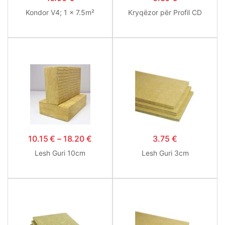
Kondor V4; 1 x 7.5m²
Kryqëzor për Profil CD
10.15
€
–
18.20
€
3.75
€
Lesh Guri 10cm
Lesh Guri 3cm