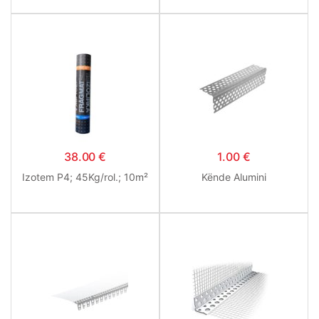
38.00
€
1.00
€
Izotem P4; 45Kg/rol.; 10m²
Kënde Alumini