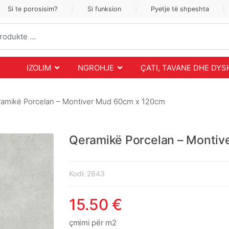
Si te porosisim?
Si funksion
Pyetje të shpeshta
IZOLIM
NGROHJE
ÇATI, TAVANE DHE DY
amikë Porcelan – Montiver Mud 60cm x 120cm
Qeramikë Porcelan – Monti
Kodi:
2843
15.50
€
çmimi për m2