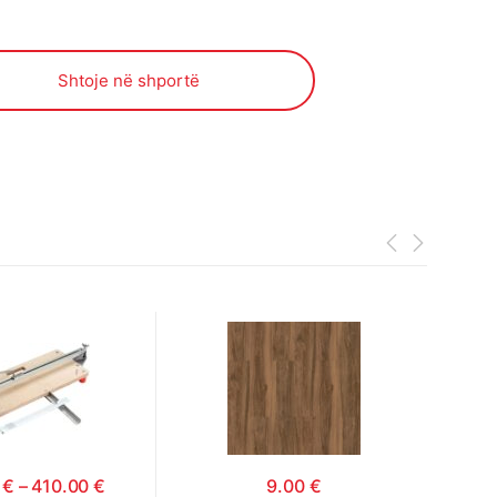
Shtoje në shportë
0
€
–
410.00
€
9.00
€