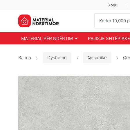
Skip
Skip
Blogu
to
to
Search
navigation
content
for:
MATERIAL PËR NDËRTIM
PAJISJE SHTËPIAKE
Ballina
Dysheme
Qeramikë
Qer