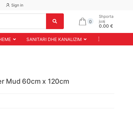
Sign in
Shporta
juaj
0
0.00 €
...
SHEME
SANITARI DHE KANALIZIM
ver Mud 60cm x 120cm