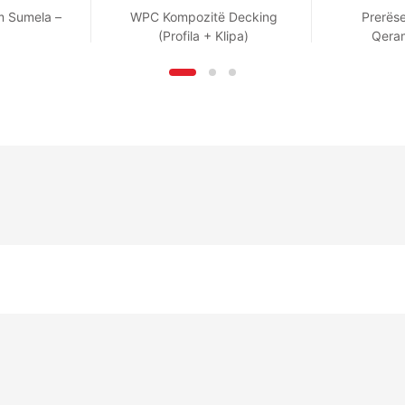
 Sumela –
WPC Kompozitë Decking
Prerëse
3
(Profila + Klipa)
Qeram