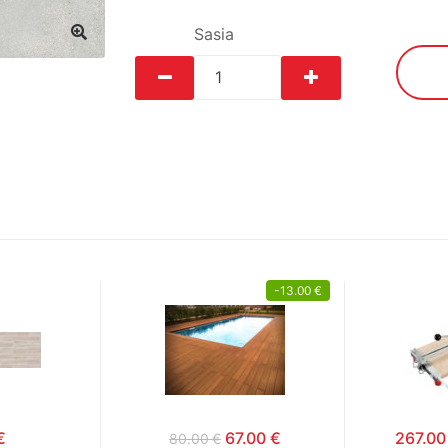
Sasia
-
13.00
€
€
67.00
€
267.0
80.00
€