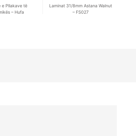
 e Pllakave të
Laminat 31/8mm Astana Walnut
Qeram
ikës – Hufa
– FS027