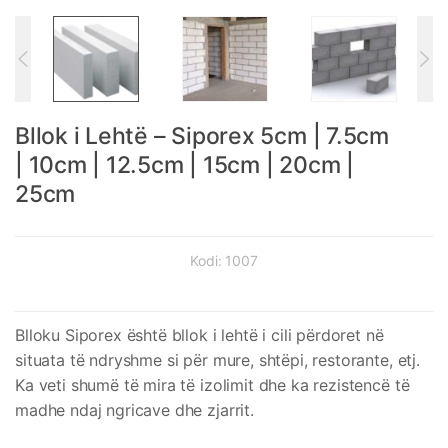
Bllok i Lehtë – Siporex 5cm | 7.5cm
| 10cm | 12.5cm | 15cm | 20cm |
25cm
Kodi:
1007
Blloku Siporex është bllok i lehtë i cili përdoret në
situata të ndryshme si për mure, shtëpi, restorante, etj.
Ka veti shumë të mira të izolimit dhe ka rezistencë të
madhe ndaj ngricave dhe zjarrit.