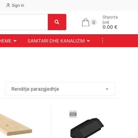
Sign in
Shporta
juaj
0
0.00 €
...
SHEME
SANITARI DHE KANALIZIM