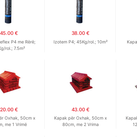
45.00
€
38.00
€
Reflex P4 me Rërë;
Izotem P4; 45Kg/rol.; 10m²
Kapa
g/rol.; 7.5m²
20.00
€
43.00
€
ër Oxhak, 50cm x
Kapak për Oxhak, 50cm x
Kapa
, me 1 Vrimë
80cm, me 2 Vrima
1