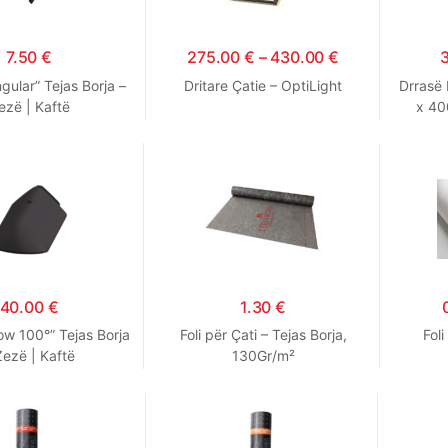
7.50
€
275.00
€
–
430.00
€
gular” Tejas Borja –
Dritare Çatie – OptiLight
Drrasë 
ezë | Kaftë
x 40
40.00
€
1.30
€
Low 100°” Tejas Borja
Foli për Çati – Tejas Borja,
Fol
Zezë | Kaftë
130Gr/m²