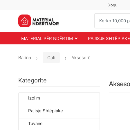
Skip
Skip
Blogu
to
to
Search
navigation
content
for:
MATERIAL PËR NDËRTIM
PAJISJE SHTËPIAKE
Ballina
Çati
Aksesorë
Kategorite
Akseso
Izolim
Pajisje Shtëpiake
Tavane