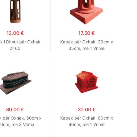
12.00
€
17.50
€
k i Dheut për Oxhak
Kapak për Oxhak, 30cm x
Ø160
35cm, me 1 Vrimë
80.00
€
30.00
€
k për Oxhak, 60cm x
Kapak për Oxhak, 60cm x
20cm, me 3 Vrima
60cm, me 1 Vrimë