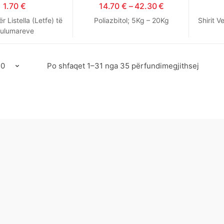
1.70
€
14.70
€
–
42.30
€
r Listella (Letfe) të
Poliazbitol; 5Kg – 20Kg
Shirit V
ulumareve
Po shfaqet 1–31 nga 35 përfundimegjithsej