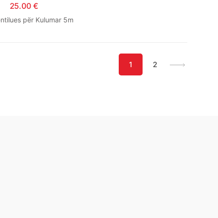
25.00
€
entilues për Kulumar 5m
1
2