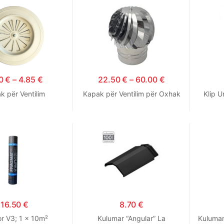
30
€
–
4.85
€
22.50
€
–
60.00
€
k për Ventilim
Kapak për Ventilim për Oxhak
Klip U
16.50
€
8.70
€
r V3; 1 x 10m²
Kulumar “Angular” La
Kulumar