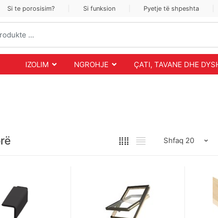
Si te porosisim?
Si funksion
Pyetje të shpeshta
IZOLIM
NGROHJE
ÇATI, TAVANE DHE DY
rë