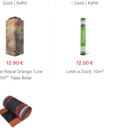
Zezë | Kaftë
– Zezë | Kaftë
12.90
€
12.00
€
ar Nepal Orange “Low
Letër e Zezë; 10m²
100°” Tejas Borja