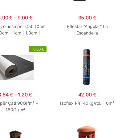
3.90
€
–
9.00
€
35.00
€
Izoluese për Çati 10cm
Fillestar “Angular” La
0cm – 1cm | 1.3cm |
Escandella
1.6cm
-
0.60
€
0.64
€
–
1.20
€
42.00
€
i për Çati 90Gr/m² –
Izoflex P4; 40Kg/rol.; 10m²
180Gr/m²