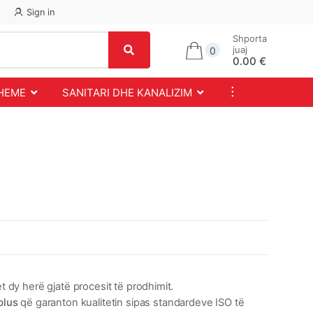
Sign in
Shporta
juaj
0
0.00 €
...
SHEME
SANITARI DHE KANALIZIM
et dy herë gjatë procesit të prodhimit.
plus
që garanton kualitetin sipas standardeve ISO të