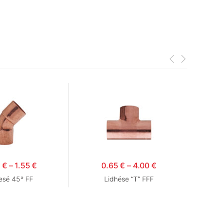
0
€
–
1.55
€
0.65
€
–
4.00
€
esë 45° FF
Lidhëse “T” FFF
Radi