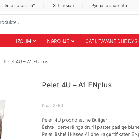
Si te porosisim?
Si funksion
Pyetje të shpeshta
IZOLIM
NGROHJE
ÇATI, TAVANE DHE DY
Pelet 4U – A1 ENplus
Pelet 4U – A1 ENplus
Kodi:
2296
Peleti 4U prodhohet në
Bullgari.
Është i përbërë nga druri i pastër pasi që bluh
Peleti është i klasës A1 dhe ka
çertifikatën EN