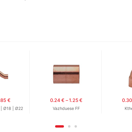
.85
€
0.24
€
–
1.25
€
0.3
 | Ø18 | Ø22
Vazhduese FF
Kth