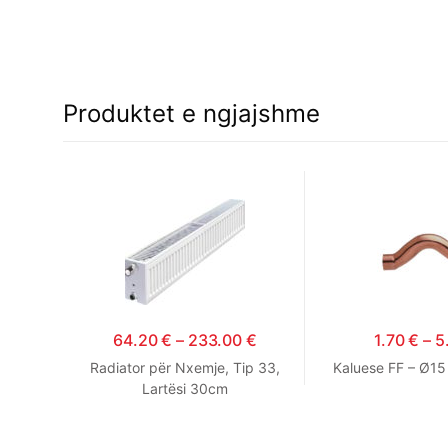
Produktet e ngjajshme
64.20
€
–
233.00
€
1.70
€
–
5
Radiator për Nxemje, Tip 33,
Kaluese FF – Ø15
Lartësi 30cm