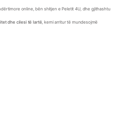
dërtimore online, bën shitjen e Peletit 4U, dhe gjithashtu
itet dhe cilesi të lartë
, kemi arritur të mundesojmë