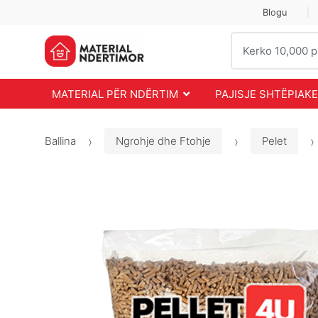
Skip
Skip
Blogu
to
to
Search
navigation
content
for:
MATERIAL PËR NDËRTIM
PAJISJE SHTËPIAKE
Ballina
Ngrohje dhe Ftohje
Pelet