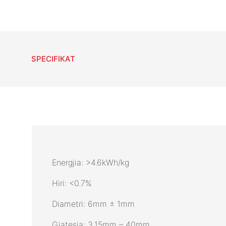
SPECIFIKAT
Energjia: >4.6kWh/kg
Hiri: <0.7%
Diametri: 6mm ± 1mm
Gjatesia: 3.15mm – 40mm