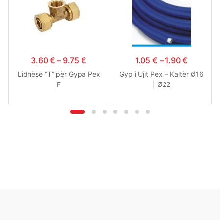
3.60
€
–
9.75
€
1.05
€
–
1.90
€
Lidhëse “T” për Gypa Pex
Gyp i Ujit Pex – Kaltër Ø16
F
| Ø22