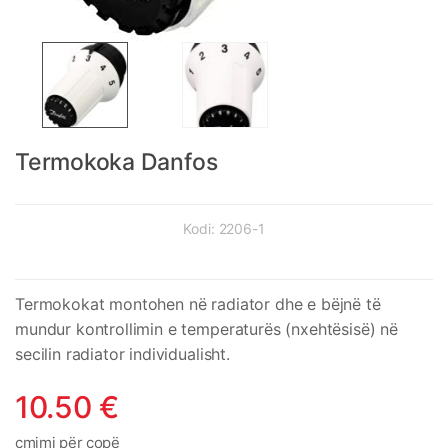
Termokoka Danfos
Kodi:
2206-1
Termokokat montohen në radiator dhe e bëjnë të
mundur kontrollimin e temperaturës (nxehtësisë) në
secilin radiator individualisht.
10.50
€
çmimi për copë