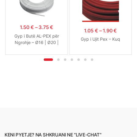
1.50
€
–
3.75
€
1.05
€
–
1.90
€
Gyp i Butë AL-PEX për
Gyp i Ujit Pex – Kuq
Ngrohje – Ø16 | Ø20 |
Ø26
KENI PYETJE? NA SHKRUANI NE "LIVE-CHAT"