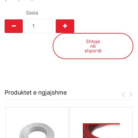
Sasia
Shtoje
në
shportë
Produktet e ngjajshme