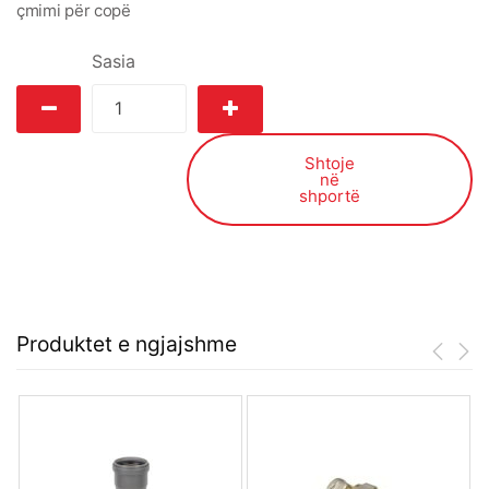
çmimi për copë
Sasia
Shtoje
në
shportë
Produktet e ngjajshme