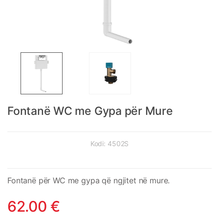
Fontanë WC me Gypa për Mure
Kodi:
4502S
Fontanë për WC me gypa që ngjitet në mure.
62.00
€