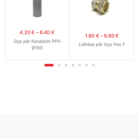
4.20
€
–
6.40
€
1.80
€
–
6.60
€
Gyp për Kanalizim PPH
Lidhëse për Gyp Pex F
Ø160