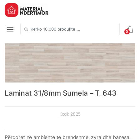
Skip
Skip
to
to
navigation
content
Search
0
for:
Laminat 31/8mm Sumela – T_643
Kodi:
2825
Përdoret në ambiente të brendshme, zyra dhe banesa,