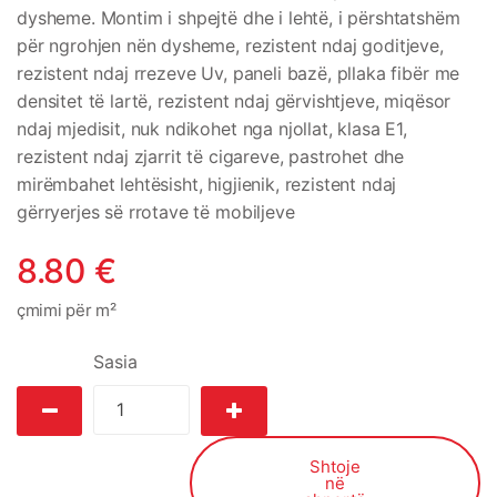
dysheme. Montim i shpejtë dhe i lehtë, i përshtatshëm
për ngrohjen nën dysheme, rezistent ndaj goditjeve,
rezistent ndaj rrezeve Uv, paneli bazë, pllaka fibër me
densitet të lartë, rezistent ndaj gërvishtjeve, miqësor
ndaj mjedisit, nuk ndikohet nga njollat, klasa E1,
rezistent ndaj zjarrit të cigareve, pastrohet dhe
mirëmbahet lehtësisht, higjienik, rezistent ndaj
gërryerjes së rrotave të mobiljeve
8.80
€
çmimi për m²
Sasia
Shtoje
në