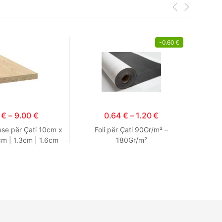
-
0.60
€
0
€
–
9.00
€
0.64
€
–
1.20
€
ese për Çati 10cm x
Foli për Çati 90Gr/m² –
m | 1.3cm | 1.6cm
180Gr/m²