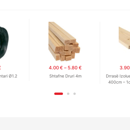
€
4.00
€
–
5.80
€
3.9
mtari Ø1.2
Shtafne Druri 4m
Drrasë Izolu
400cm – 1c