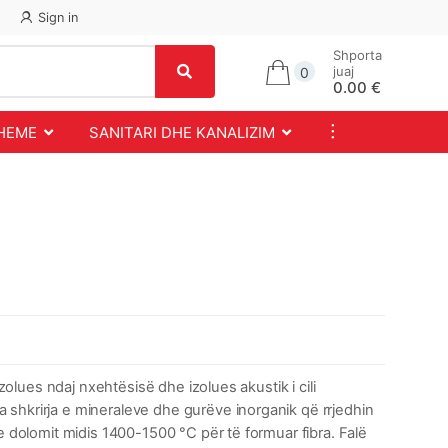
Sign in
Shporta
juaj
0
0.00 €
...
SHEME
SANITARI DHE KANALIZIM
izolues ndaj nxehtësisë dhe izolues akustik i cili
shkrirja e mineraleve dhe gurëve inorganik që rrjedhin
he dolomit midis 1400-1500 °C për të formuar fibra. Falë