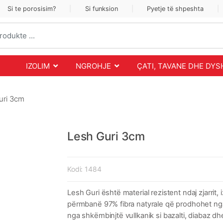
Si te porosisim?
Si funksion
Pyetje të shpeshta
IZOLIM
NGROHJE
ÇATI, TAVANE DHE DY
uri 3cm
Lesh Guri 3cm
Kodi:
1484
Lesh Guri është material rezistent ndaj zjarrit, 
përmbanë 97% fibra natyrale që prodhohet nga 
nga shkëmbinjtë vullkanik si bazalti, diabaz d