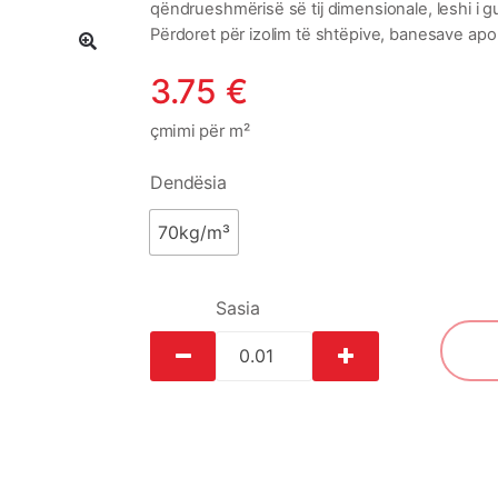
qëndrueshmërisë së tij dimensionale, leshi i 
Përdoret për izolim të shtëpive, banesave ap
3.75
€
çmimi për m²
Dendësia
70kg/m³
Sasia