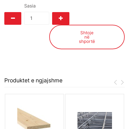
Sasia
Shtoje
në
shportë
Produktet e ngjajshme