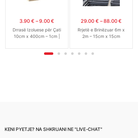
3.90
€
–
9.00
€
29.00
€
–
88.00
€
Drrasë Izoluese për Çati
Rrjetë e Brinëzuar 6m x
10cm x 400cm – 1cm |
2m – 15cm x 15cm
1.3cm | 1.6cm
KENI PYETJE? NA SHKRUANI NE "LIVE-CHAT"