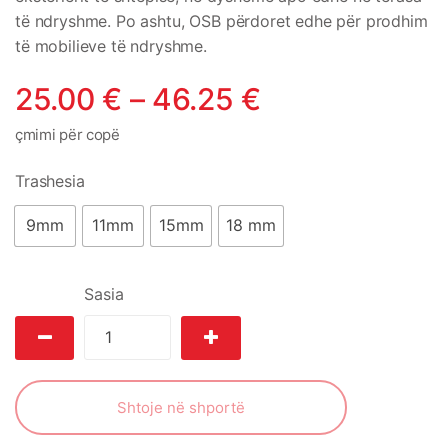
të ndryshme. Po ashtu, OSB përdoret edhe për prodhim
të mobilieve të ndryshme.
25.00
€
–
46.25
€
çmimi për copë
Trashesia
9mm
11mm
15mm
18 mm
Sasia
Shtoje në shportë