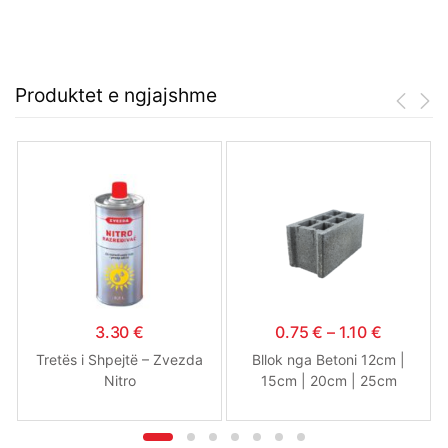
Produktet e ngjajshme
3.30
€
0.75
€
–
1.10
€
Tretës i Shpejtë – Zvezda
Bllok nga Betoni 12cm |
Nitro
15cm | 20cm | 25cm