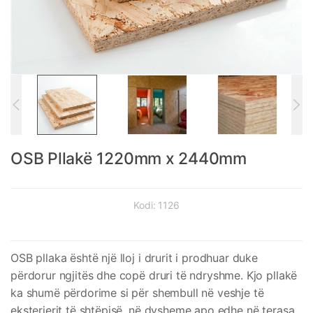
OSB Pllakë 1220mm x 2440mm
Kodi:
1126
OSB pllaka është një lloj i drurit i prodhuar duke
përdorur ngjitës dhe copë druri të ndryshme. Kjo pllakë
ka shumë përdorime si për shembull në veshje të
eksterierit të shtëpisë, në dysheme apo edhe në terasa