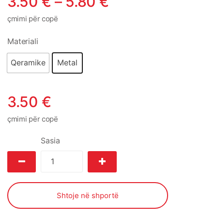
3.50
€
–
5.80
€
çmimi për copë
Materiali
Qeramike
Metal
3.50
€
çmimi për copë
Sasia
Shtoje në shportë