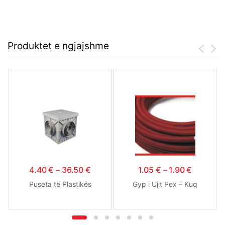
Produktet e ngjajshme
4.40
€
–
36.50
€
1.05
€
–
1.90
€
Puseta të Plastikës
Gyp i Ujit Pex – Kuq