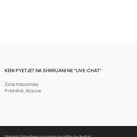
KENI PYETJE? NA SHKRUANI NE "LIVE-CHAT"
Zona Industriale
Prishtinë, Kosove
Material Ndertimor posedon te gjitha te drejtat.