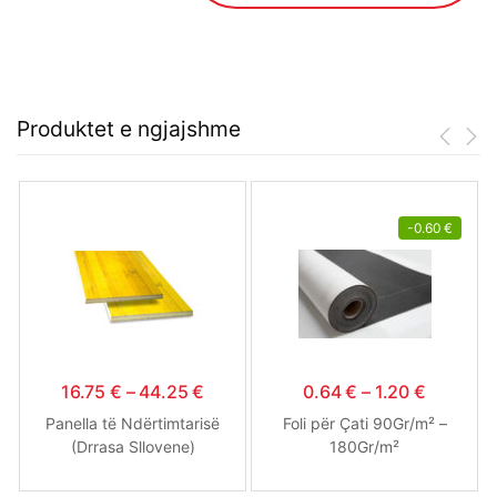
Produktet e ngjajshme
-
0.60
€
16.75
€
–
44.25
€
0.64
€
–
1.20
€
Panella të Ndërtimtarisë
Foli për Çati 90Gr/m² –
(Drrasa Sllovene)
180Gr/m²