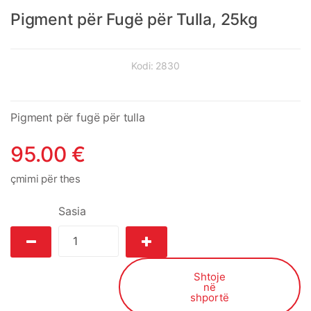
Pigment për Fugë për Tulla, 25kg
Kodi:
2830
Pigment për fugë për tulla
95.00
€
çmimi për thes
Sasia
Shtoje
në
shportë