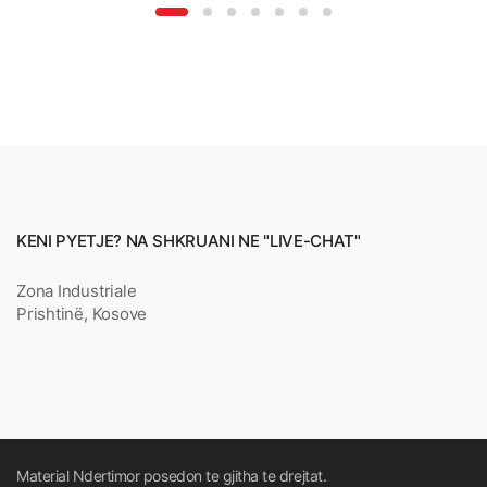
KENI PYETJE? NA SHKRUANI NE "LIVE-CHAT"
Zona Industriale
Prishtinë, Kosove
Material Ndertimor posedon te gjitha te drejtat.