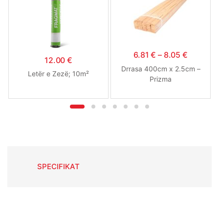
6.81
€
–
8.05
€
12.00
€
Drrasa 400cm x 2.5cm –
Letër e Zezë; 10m²
Prizma
SPECIFIKAT