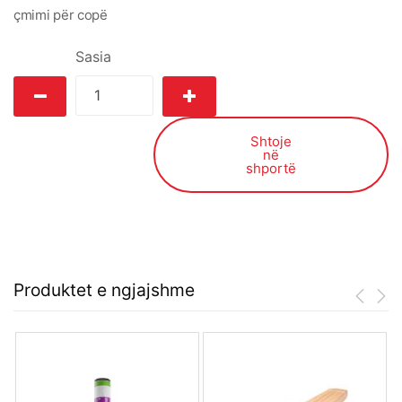
çmimi për copë
Sasia
Shtoje
në
shportë
Produktet e ngjajshme