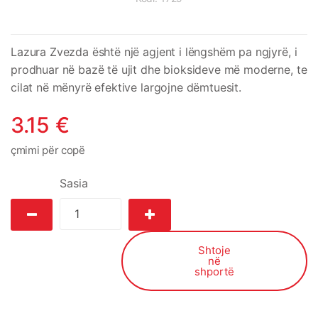
Lazura Zvezda është një agjent i lëngshëm pa ngjyrë, i
prodhuar në bazë të ujit dhe bioksideve më moderne, te
cilat në mënyrë efektive largojne dëmtuesit.
3.15
€
çmimi për copë
Sasia
Shtoje
në
shportë