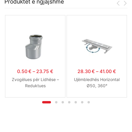
Produktet e ngjajshme
0.50
€
–
23.75
€
28.30
€
–
41.00
€
Zvogëlues për Lidhëse –
Ujëmbledhës Horizontal
Reduktues
Ø50, 360°