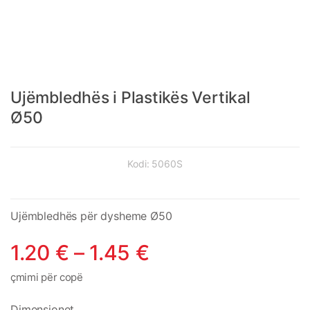
Ujëmbledhës i Plastikës Vertikal
Ø50
Kodi:
5060S
Ujëmbledhës për dysheme Ø50
1.20
€
–
1.45
€
çmimi për copë
Dimensionet