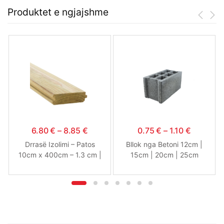
Produktet e ngjajshme
6.80
€
–
8.85
€
0.75
€
–
1.10
€
Drrasë Izolimi – Patos
Bllok nga Betoni 12cm |
10cm x 400cm – 1.3 cm |
15cm | 20cm | 25cm
1.6 cm