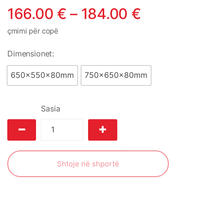
166.00
€
–
184.00
€
çmimi për copë
Dimensionet:
650x550x80mm
750x650x80mm
Sasia
Shtoje në shportë