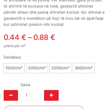
të shtrimit të kockave në tokë, geotextili shtrohet
përmbi dheun dhe pastaj shtrohen kockat. Kjo shtresë e
geotextilit e mundëson që lloçi të mos dal në sipërfaqe
kur ushtrohet presion mbi kockat.
0.44
€
–
0.88
€
çmimi për m²
Dendësia:
150Gr/m²
200Gr/m²
250Gr/m²
300Gr/m²
Sasia