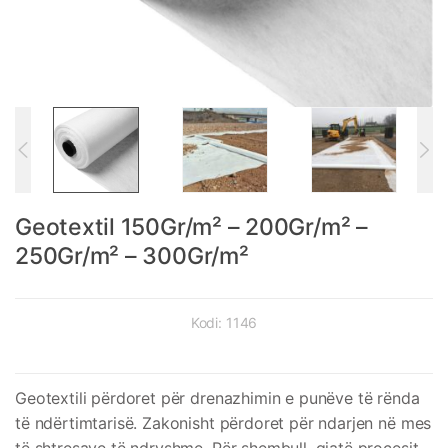
Geotextil 150Gr/m² – 200Gr/m² –
250Gr/m² – 300Gr/m²
Kodi:
1146
Geotextili përdoret për drenazhimin e punëve të rënda
të ndërtimtarisë. Zakonisht përdoret për ndarjen në mes
të shtresave të ndryshme. Për shembull, gjatë procesit