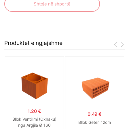
Shtoje në shportë
Produktet e ngjajshme
1.20
€
0.49
€
Bllok Ventilimi (Oxhaku)
Bllok Geter, 12cm
nga Argjila Ø 160