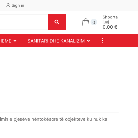
Sign in
Shporta
juaj
0
0.00 €
...
SHEME
SANITARI DHE KANALIZIM
zolimin e pjesëve nëntokësore të objekteve ku nuk ka