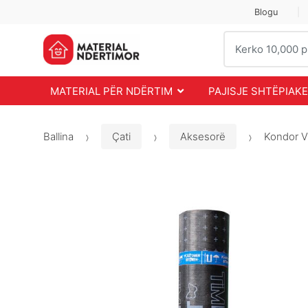
Skip
Skip
Blogu
to
to
Search
navigation
content
for:
MATERIAL PËR NDËRTIM
PAJISJE SHTËPIAKE
Ballina
Çati
Aksesorë
Kondor V