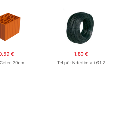
0.59
€
1.80
€
 Geter, 20cm
Tel për Ndërtimtari Ø1.2
Dr