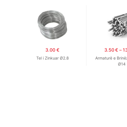
3.00
€
3.50
€
–
1
Tel i Zinkuar Ø2.8
Armaturë e Brinë
Ø14