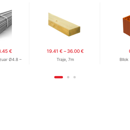
3.45
€
19.41
€
–
36.00
€
zuar Ø4.8 –
Traje, 7m
Bllok