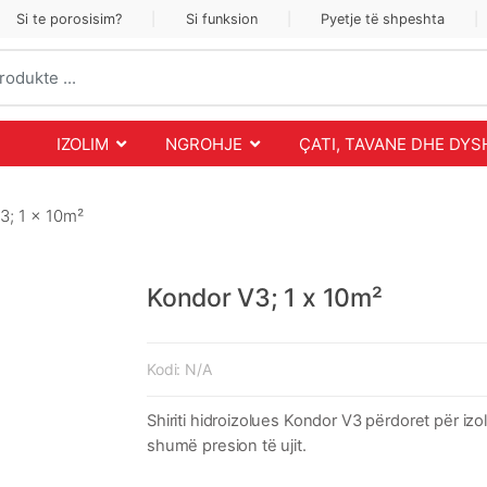
Si te porosisim?
Si funksion
Pyetje të shpeshta
IZOLIM
NGROHJE
ÇATI, TAVANE DHE DY
3; 1 x 10m²
Kondor V3; 1 x 10m²
Kodi:
N/A
Shiriti hidroizolues Kondor V3 përdoret për i
shumë presion të ujit.