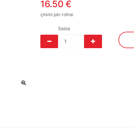
16.50
€
çmimi për rollne
Sasia