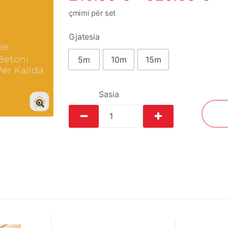
çmimi për set
Gjatesia
5m
10m
15m
Sasia