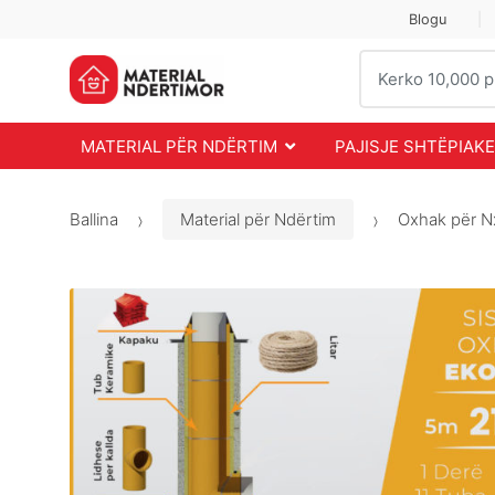
Skip
Skip
Blogu
to
to
Search
navigation
content
for:
MATERIAL PËR NDËRTIM
PAJISJE SHTËPIAKE
Ballina
Material për Ndërtim
Oxhak për N