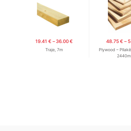
19.41
€
–
36.00
€
48.75
€
–
5
Traje, 7m
Plywood – Pllak
2440