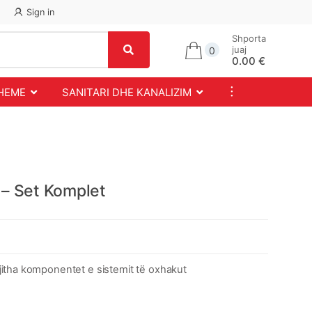
Sign in
Shporta
juaj
0
0.00 €
...
SHEME
SANITARI DHE KANALIZIM
– Set Komplet
itha komponentet e sistemit të oxhakut