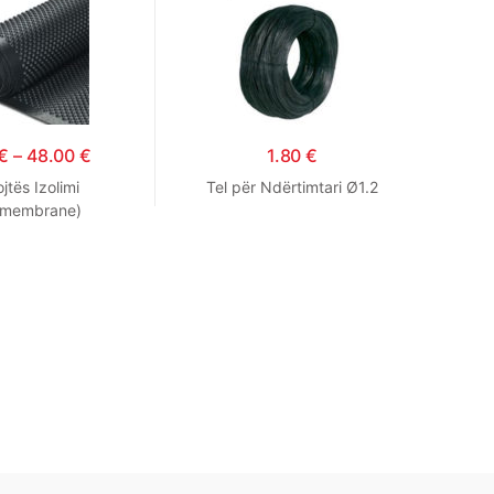
€
–
48.00
€
1.80
€
jtës Izolimi
Tel për Ndërtimtari Ø1.2
omembrane)