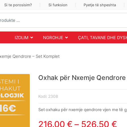
Si te porosisim?
Si funksion
Pyetje të shpeshta
IZOLIM
NGROHJE
ÇATI, TAVANE DHE DY
xemje Qendrore – Set Komplet
Oxhak për Nxemje Qendrore 
Kodi:
2308
Set oxhaku për nxemje qendrore vjen me të gj
216.00
€
–
526.50
€