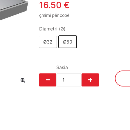
16.50
€
çmimi për copë
Diametri (Ø)
Ø32
Ø50
Sasia