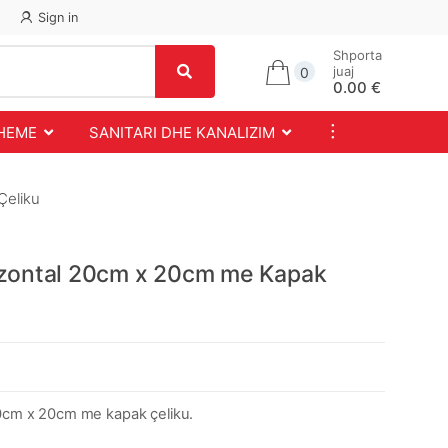
Sign in
Shporta
juaj
0
0.00 €
...
SHEME
SANITARI DHE KANALIZIM
Çeliku
rizontal 20cm x 20cm me Kapak
cm x 20cm me kapak çeliku.