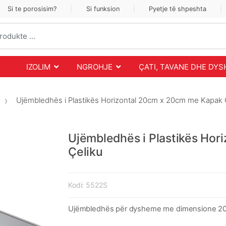
Si te porosisim?
Si funksion
Pyetje të shpeshta
IZOLIM
NGROHJE
ÇATI, TAVANE DHE DY
Ujëmbledhës i Plastikës Horizontal 20cm x 20cm me Kapak 
Ujëmbledhës i Plastikës Ho
Çeliku
Kodi:
5522S
Ujëmbledhës për dysheme me dimensione 20