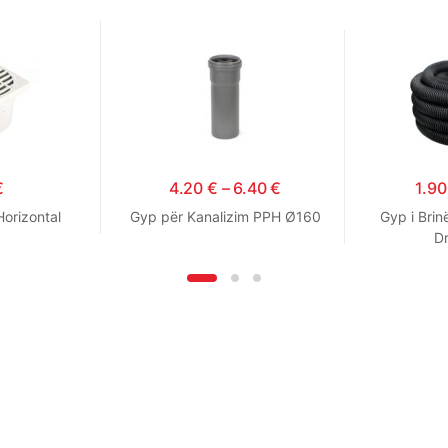
€
4.20
€
–
6.40
€
1.9
orizontal
Gyp për Kanalizim PPH Ø160
Gyp i Brin
D