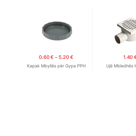
0.60
€
–
5.20
€
1.40
Kapak Mbyllës për Gypa PPH
Ujë Mbledhës H