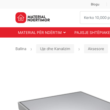
Skip
Skip
Blogu
to
to
Search
navigation
content
for:
MATERIAL PËR NDËRTIM
PAJISJE SHTËPIAKE
Ballina
Uje dhe Kanalizim
Aksesore