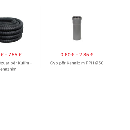
0
€
–
7.55
€
0.60
€
–
2.85
€
ëzuar për Kullim –
Gyp për Kanalizim PPH Ø50
renazhim